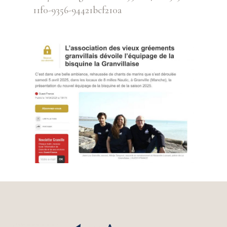
11f0-9356-94421bcf210a