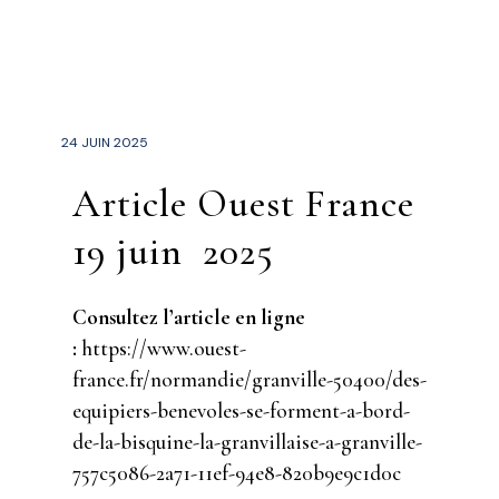
24 JUIN 2025
Article Ouest France
19 juin 2025
Consultez l’article en ligne
:
https://www.ouest-
france.fr/normandie/granville-50400/des-
equipiers-benevoles-se-forment-a-bord-
de-la-bisquine-la-granvillaise-a-granville-
757c5086-2a71-11ef-94e8-820b9e9c1d0c